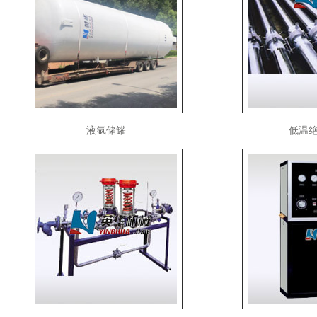
液氩储罐
低温